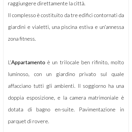
raggiungere direttamente la città.
Il complesso è costituito da tre edifici contornati da
giardini e vialetti, una piscina estiva e un'annessa
zona fitness.
Locali
minimi
L'
Appartamento
è un trilocale ben rifinito, molto
Qualsiasi
luminoso, con un giardino privato sul quale
1
affacciano tutti gli ambienti. Il soggiorno ha una
2
doppia esposizione, e la camera matrimoniale è
dotata di bagno en-suite. Pavimentazione in
3
parquet di rovere.
4