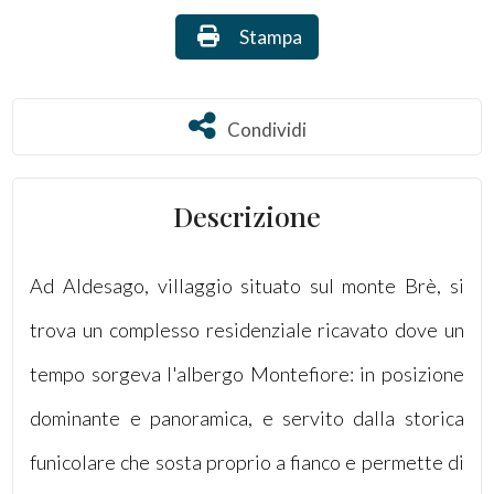
Stampa: Rif. 2895
Stampa
Commerciali
Terreni
Condividi
Condividi
Prezzo
Descrizione
Ad Aldesago, villaggio situato sul monte Brè, si
trova un complesso residenziale ricavato dove un
tempo sorgeva l'albergo Montefiore: in posizione
Totale
dominante e panoramica, e servito dalla storica
mq
funicolare che sosta proprio a fianco e permette di