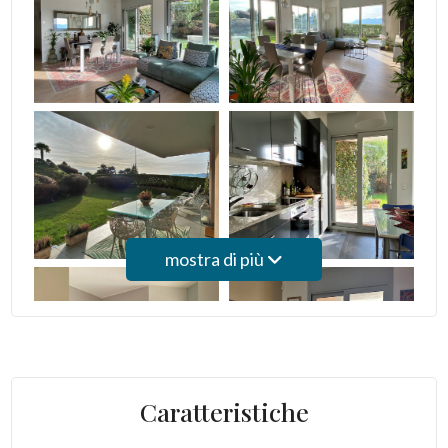
Posto auto/Box
Balcone/Terrazzo
Ascensore
Arredato
Nuova costruzione
mostra di più
Lusso
Caratteristiche