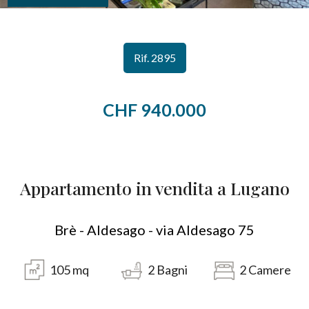
CONTATTI
Provincia
Rif. 2895
Comune
CHF 940.000
Appartamento in vendita a Lugano
Tipologia
-
multiscelta
Brè - Aldesago - via Aldesago 75
Qualsiasi
105
mq
2
Bagni
2
Camere
Residenziali