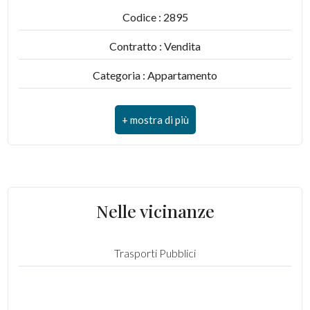
Codice : 2895
Contratto : Vendita
Categoria : Appartamento
Indirizzo : via Aldesago 75
CAP : 6974
Comune : Lugano
Zona : Brè - Aldesago
Nelle vicinanze
Totale mq : 105 mq
Camere : 2
Trasporti Pubblici
Bagni : 2
Locali : 3