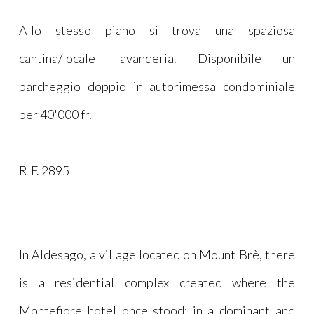
Allo stesso piano si trova una spaziosa
5
cantina/locale lavanderia. Disponibile un
5+
parcheggio doppio in autorimessa condominiale
per 40'000 fr.
Bagni
minimi
RIF. 2895
Qualsiasi
____________________________________________________________
1
In Aldesago, a village located on Mount Brè, there
2
is a residential complex created where the
3
Montefiore hotel once stood: in a dominant and