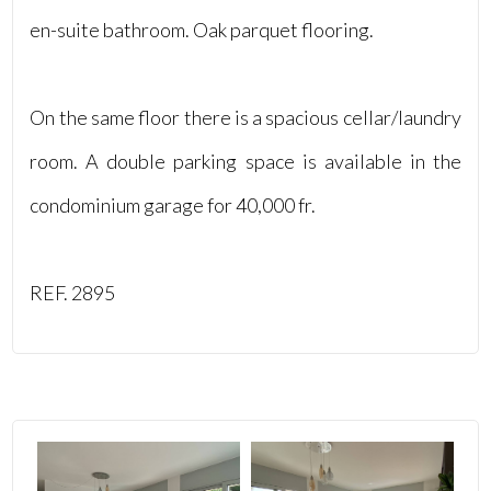
en-suite bathroom. Oak parquet flooring.
3
4
On the same floor there is a spacious cellar/laundry
5
room. A double parking space is available in the
condominium garage for 40,000 fr.
5+
REF. 2895
Altre
opzioni
-
multiscelta
Giardino