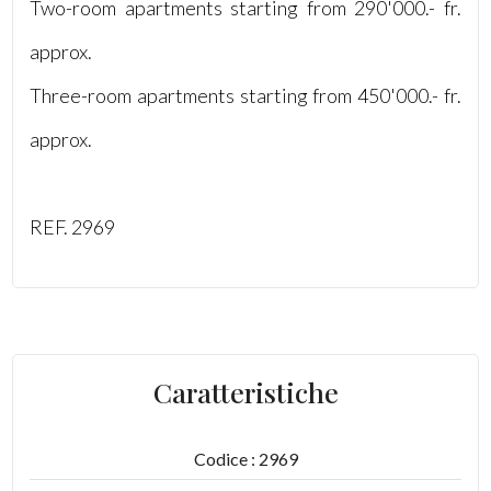
Two-room apartments starting from 290'000.- fr.
3
approx.
Three-room apartments starting from 450'000.- fr.
4
approx.
5
5+
REF. 2969
Altre
opzioni
-
Caratteristiche
multiscelta
Giardino
Codice : 2969