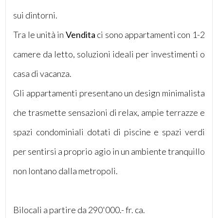
sui dintorni.
Tra le unità in
Vendita
ci sono appartamenti con 1-2
camere da letto, soluzioni ideali per investimenti o
Locali
casa di vacanza.
minimi
Gli appartamenti presentano un design minimalista
Qualsiasi
che trasmette sensazioni di relax, ampie terrazze e
spazi condominiali dotati di piscine e spazi verdi
1
per sentirsi a proprio agio in un ambiente tranquillo
2
non lontano dalla metropoli.
3
Bilocali a partire da 290'000.- fr. ca.
4