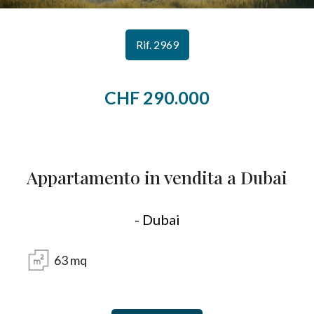
CONTATTI
Provincia
Rif. 2969
Comune
CHF 290.000
Appartamento in vendita a Dubai
Tipologia
-
- Dubai
multiscelta
63
mq
Qualsiasi
Residenziali