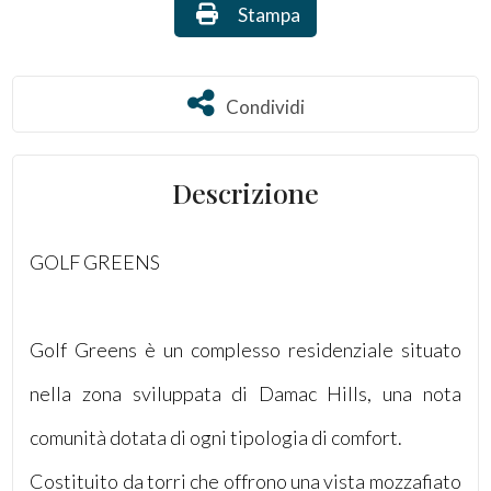
Stampa: Rif. 2969
Stampa
Commerciali
Condividi
Condividi
Terreni
Descrizione
Prezzo
GOLF GREENS
Golf Greens è un complesso residenziale situato
nella zona sviluppata di Damac Hills, una nota
Totale
mq
comunità dotata di ogni tipologia di comfort.
Costituito da torri che offrono una vista mozzafiato