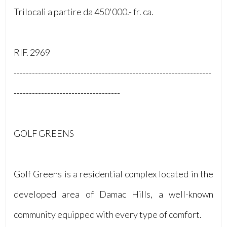
Trilocali a partire da 450'000.- fr. ca.
5
RIF. 2969
5+
-----------------------------------------------------------------
Bagni
-----------------------------------
minimi
Qualsiasi
GOLF GREENS
1
Golf Greens is a residential complex located in the
2
developed area of Damac Hills, a well-known
community equipped with every type of comfort.
3