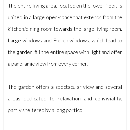
Posto auto/Box
The entire living area, located on the lower floor, is
united in a large open-space that extends from the
Balcone/Terrazzo
kitchen/dining room towards the large living room.
Ascensore
Large windows and French windows, which lead to
the garden, fill the entire space with light and offer
Arredato
a panoramic view from every corner.
Nuova costruzione
The garden offers a spectacular view and several
Lusso
areas dedicated to relaxation and conviviality,
partly sheltered by a long portico.