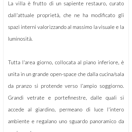
La villa è frutto di un sapiente restauro, curato
dall'attuale proprietà, che ne ha modificato gli
spazi interni valorizzando al massimo la visuale e la
luminosità.
Locali
minimi
Tutta l'area giorno, collocata al piano inferiore, è
Qualsiasi
unita in un grande open-space che dalla cucina/sala
1
da pranzo si protende verso l'ampio soggiorno.
2
Grandi vetrate e portefinestre, dalle quali si
accede al giardino, permeano di luce l'intero
3
ambiente e regalano uno sguardo panoramico da
4