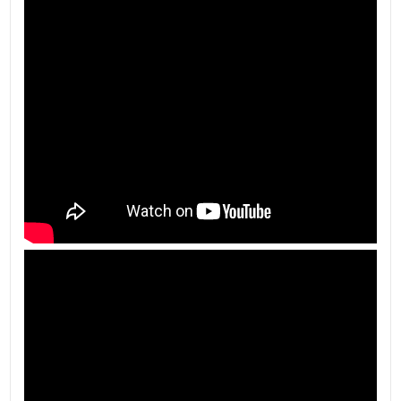
Piscina privata
Vista lago
Guardaroba/cabina armadio
Allarme
Residenza secondaria : Si