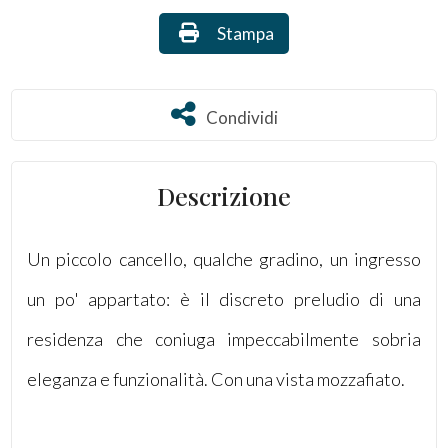
Stampa: Rif. 3046
Stampa
Commerciali
Terreni
Condividi
Condividi
Prezzo
Descrizione
Un piccolo cancello, qualche gradino, un ingresso
un po' appartato: è il discreto preludio di una
residenza che coniuga impeccabilmente sobria
Totale
eleganza e funzionalità. Con una vista mozzafiato.
mq