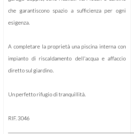
che garantiscono spazio a sufficienza per ogni
4
esigenza.
5
A completare la proprietà una piscina interna con
5+
impianto di riscaldamento dell'acqua e affaccio
Camere
diretto sul giardino.
minime
Qualsiasi
Un perfetto rifugio di tranquillità.
1
RIF. 3046
2
____________________________________________________________