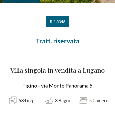
CONTATTI
Provincia
Rif. 3046
Comune
Tratt. riservata
Villa singola in vendita a Lugano
Tipologia
-
multiscelta
Figino - via Monte Panorama 5
Qualsiasi
534
mq
3
Bagni
5
Camere
Residenziali