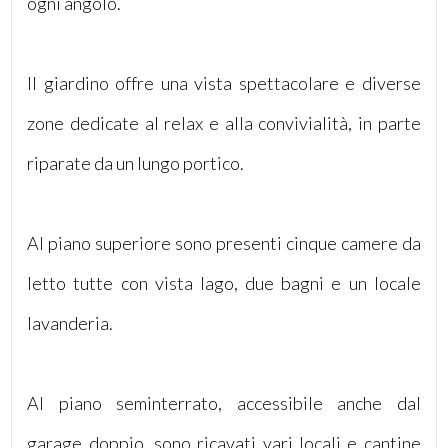
ogni angolo.
5
Il giardino offre una vista spettacolare e diverse
5+
zone dedicate al relax e alla convivialità, in parte
riparate da un lungo portico.
Bagni
minimi
Al piano superiore sono presenti cinque camere da
Qualsiasi
letto tutte con vista lago, due bagni e un locale
1
lavanderia.
2
Al piano seminterrato, accessibile anche dal
3
garage doppio, sono ricavati vari locali e cantine