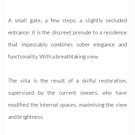
3
A small gate, a few steps, a slightly secluded
4
entrance: it is the discreet prelude to a residence
5
that impeccably combines sober elegance and
functionality. With a breathtaking view.
5+
The villa is the result of a skilful restoration,
Altre
opzioni
supervised by the current owners, who have
-
modified the internal spaces, maximising the view
multiscelta
and brightness.
Giardino