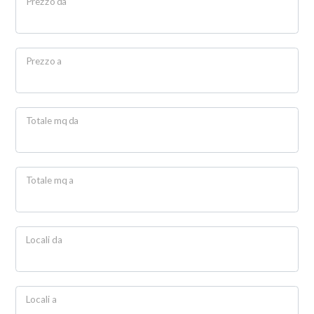
Prezzo da
Prezzo a
Locali
minimi
Totale mq da
Qualsiasi
Totale mq a
1
2
Locali da
3
Locali a
4