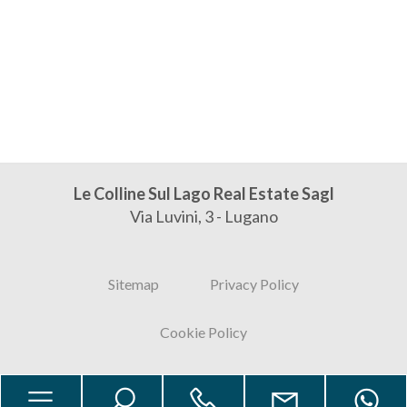
3
4
5
5+
Le Colline Sul Lago Real Estate Sagl
Via Luvini, 3 - Lugano
Altre
opzioni
Sitemap
Privacy Policy
-
multiscelta
Cookie Policy
Giardino