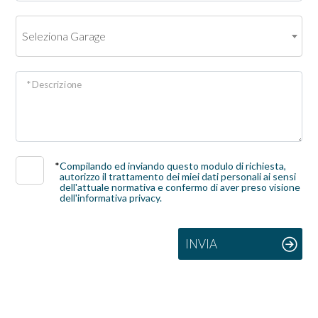
4
Seleziona Garage
5
* Descrizione
5+
Camere
*
Compilando ed inviando questo modulo di richiesta,
minime
autorizzo il trattamento dei miei dati personali ai sensi
dell'attuale normativa e confermo di aver preso visione
dell'informativa privacy.
Qualsiasi
INVIA
1
2