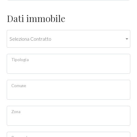
Commerciali
Dati immobile
Terreni
Seleziona Contratto
Prezzo
Tipologia
Comune
Totale
Zona
mq